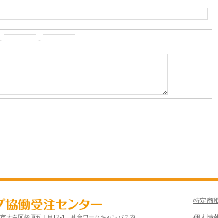
-
-
特定商
個人情
仙台市太白区袋原五丁目12-1 仙台ワークキャンパス内