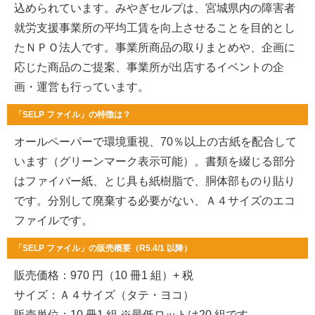
込められています。みやぎセルプは、宮城県内の障害者
就労支援事業所の平均工賃を向上させることを目的とし
たＮＰＯ法人です。事業所商品の取りまとめや、企画に
応じた商品のご提案、事業所が出店するイベントの企
画・運営も行っています。
「SELP ファイル」の特徴は？
オールペーパーで環境重視、70％以上の古紙を配合して
います（グリーンマーク表示可能）。書類を綴じる部分
はファイバー紙、とじ具も紙樹脂で、胴体部ものり貼り
です。分別して廃棄する必要がない、Ａ４サイズのエコ
ファイルです。
「SELP ファイル」の販売概要（R5.4/1 以降）
販売価格：970 円（10 冊1 組）+ 税
サイズ：Ａ４サイズ（タテ・ヨコ）
販売単位：10 冊1 組 ※最低ロットは20 組です。