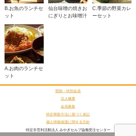
B.お魚のランチセ
仙台味噌の焼きお
C.季節の野菜カレ
ット
にぎりとお味噌汁
ーセット
セット
A.お肉のランチセ
ット
賛助・特別会員
法人概要
会員募集
特定商取引法に基づく表記
個人情報保護に関する方針
特定非営利活動法人 みやぎセルプ協働受注センター