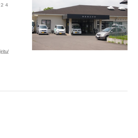
２４
ritu/