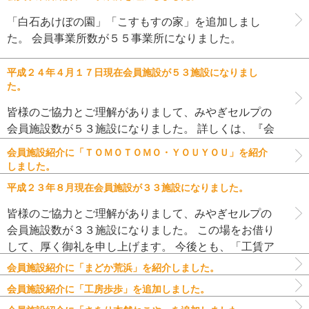
「白石あけぼの園」「こすもすの家」を追加しまし
た。 会員事業所数が５５事業所になりました。
平成２４年４月１７日現在会員施設が５３施設になりまし
た。
皆様のご協力とご理解がありまして、みやぎセルプの
会員施設数が５３施設になりました。 詳しくは、『会
員施設紹介』ページをご覧ください。 この場をお借り
会員施設紹介に「ＴＯＭＯＴＯＭＯ・ＹＯＵＹＯＵ」を紹介
して、厚く御礼を申し上げます。 今後とも、「工賃
しました。
向上」を目標に、色々な […]
平成２３年８月現在会員施設が３３施設になりました。
皆様のご協力とご理解がありまして、みやぎセルプの
会員施設数が３３施設になりました。 この場をお借り
して、厚く御礼を申し上げます。 今後とも、「工賃ア
ップ」を目標に、色々なイベント企画や一般企業との
会員施設紹介に「まどか荒浜」を紹介しました。
橋渡し・情報のネットワー […]
会員施設紹介に「工房歩歩」を追加しました。