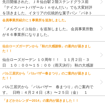
先日開催された、ＪＲ仙台駅２階ステンドグラス前
『ナイスハートバザールｉｎせんだい』でも大変好評
を頂きました、イタリアの伝統的な菓子パン「パネト
ーネ」とドイツのクリスマス定番の菓子パン「シュト
会員事業所紹介に１事業所を追加しました。
ーレン」のご紹介です。どちらも […]
「メルヴェイユ仙台」を追加しました。 会員事業所数
が６６事業所になりました。
仙台ローズガーデンから「秋の大感謝祭」の案内が届きまし
た！！
仙台ローズガーデン １０周年！！ １１月２日・３
日 １０：００〜１５：００（雨天決行） 秋の大感謝
祭 毎回、大好評の「仙台ローズガーデン」のイベン
パル三居沢から「パルバザー春まつり」のご案内が届きまし
ト！！ 先着３００名に花苗プレゼントもあります。
た！！
詳しくは、↓ クリック！ […]
パル三居沢から 「パルバザー 春まつり」のご案内で
す。 日時：４月２４日（木）〜２５日（金） １
０：００〜１２：００ 今回のバザー、ご来場のお客さ
「まどかカレンダー2014」の案内が届きました！！
まに春の色があざやかな 『さくら型キャンドル』のプ