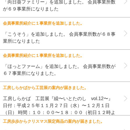
「向日葵ファミリー」を追加しました。 会員事業所数
が６９事業所になりました
会員事業所紹介に１事業所を追加しました。
「こうそう」を追加しました。 会員事業所数が６８事
業所になりました
会員事業所紹介に１事業所を追加しました。
「ほっとファーム」を追加しました。 会員事業所数が
６７事業所になりました。
工房しらかばから工芸展の案内が届きました。
工房しらかば 工芸展『繰〜いとたのし vol.12〜』
日付：平成２５年１１月２７日（水）〜１２月１日
（日） 時間：１０：００〜１８：００（初日１２時よ
り・最終日１７時まで） 場所：ＳＥＮＫＥＮギャラリ
工房歩歩からクリスマス限定商品の案内が届きました。
ー（仙台市青葉区一 […]