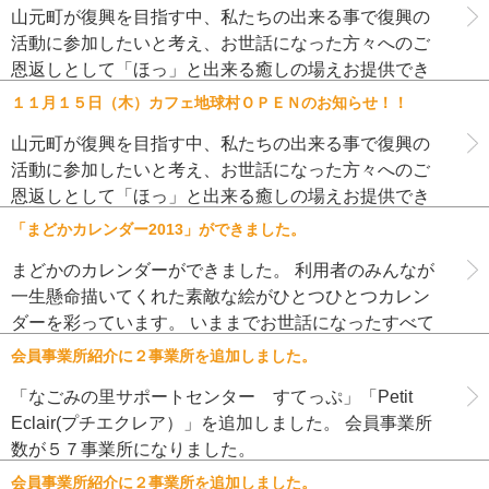
山元町が復興を目指す中、私たちの出来る事で復興の
活動に参加したいと考え、お世話になった方々へのご
恩返しとして「ほっ」と出来る癒しの場えお提供でき
たらと思い、カフェを作ることにしました。 ２０１２
１１月１５日（木）カフェ地球村ＯＰＥＮのお知らせ！！
年１１月１５日（木） オー […]
山元町が復興を目指す中、私たちの出来る事で復興の
活動に参加したいと考え、お世話になった方々へのご
恩返しとして「ほっ」と出来る癒しの場えお提供でき
たらと思い、カフェを作ることにしました。 ２０１２
「まどかカレンダー2013」ができました。
年１１月１５日（木） オー […]
まどかのカレンダーができました。 利用者のみんなが
一生懸命描いてくれた素敵な絵がひとつひとつカレン
ダーを彩っています。 いままでお世話になったすべて
の方に感謝を込めて。 詳しくはコチラをご覧くださ
会員事業所紹介に２事業所を追加しました。
い ⇒ まどかカレンダー […]
「なごみの里サポートセンター すてっぷ」「Petit
Eclair(プチエクレア）」を追加しました。 会員事業所
数が５７事業所になりました。
会員事業所紹介に２事業所を追加しました。