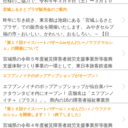
社様のご協力で、令和６年３月９日（土）〜３月１０
日（日）の２日間、イオンモール新利府南館ライブス
宮城ふるさとプラザ販売会のご案内
クエア特設会場にて『イオンモ […]
昨年に引き続き、東京都は池袋にある「宮城ふるさと
プラザ」での販売会を開催いたします。 みやぎセルプ
福の市～おいしい、かわいい、おもしろい。～ 【日
時】２０２３年１１月２２日（水）～１１月２６日
「第１７回ナイスハートバザールinせんだい+ノウフクマルシ
（日） １１：００～２０：０ […]
ェ」の開催について
宮城県の令和５年度被災障害者就労支援事業所等復興
支援体制づくり事業の一環として、東日本旅客鉄道株
式会社様とＪＲ東日本東北総合サービス株式会社様の
エフブンノイチのポップアップショップがオープン！
ご協力で、令和５年１１月１日（水）〜１１月２日
（木）の２日間、ＪＲ仙台駅２階 […]
エフブンノイチのポップアップショップが仙台泉パー
クタウンタピオ内にオープン！ 店舗名は「エフブンノ
イチ＋（プラス）」。 県内の16の障害者福祉事業所
によるポップアップショップです。 おいしい焼き菓子
『第１６回ナイスハートバザールｉｎせんだい＋ノウフクマ
や新鮮な野菜、オリジナ […]
ルシェ』を開催します！！（終了しました）
宮城県の令和４年度被災障害者就労支援事業所等復興