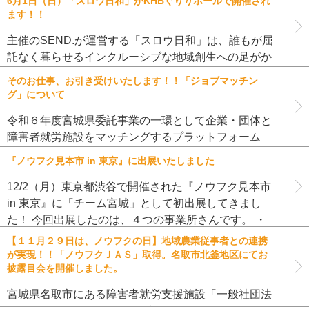
6月1日（日）「スロウ日和」がKHBぐりりホールで開催され
す。ご興味のある方はぜ […]
ます！！
主催のSEND.が運営する「スロウ日和」は、誰もが屈
託なく暮らせるインクルーシブな地域創生への足がか
りとなるスローコミュニケーションを浸透させること
そのお仕事、お引き受けいたします！！「ジョブマッチン
で、相互理解の推進及び自己実現の後押しを目的とし
グ」について
た移動マルシェです。 こ […]
令和６年度宮城県委託事業の一環として企業・団体と
障害者就労施設をマッチングするプラットフォーム
「ジョブマッチング」を開設しております。 ジョブマ
『ノウフク見本市 in 東京』に出展いたしました
ッチング（https://www.miyagi-selp.org/job-r […]
12/2（月）東京都渋谷で開催された『ノウフク見本市
in 東京』に「チーム宮城」として初出展してきまし
た！ 今回出展したのは、４つの事業所さんです。 ・
（株）ワンズ しいたけランド ・（株）ドリーム ドリ
【１１月２９日は、ノウフクの日】地域農業従事者との連携
ーム農園 ・（ […]
が実現！！「ノウフクＪＡＳ」取得。名取市北釜地区にてお
披露目会を開催しました。
宮城県名取市にある障害者就労支援施設「一般社団法