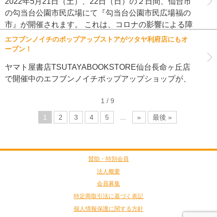
2022年5月21日（土）、22日（日）の２日間、仙台市
の勾当台公園市民広場にて『勾当台公園市民広場福の
市』が開催されます。 これは、コロナの影響による障
害福祉事業所の販売減を少しでも改善しようと企画さ
エフブンノイチのポップアップストアがツタヤ利府店にもオ
れたもので、事業所 […]
ープン！
ヤマト屋書店TSUTAYABOOKSTORE仙台長命ヶ丘店
で開催中のエフブンノイチポップアップショップが、
ツタヤ利府店にもオープンしました！ 利府町近辺にお
1 / 9
住まいの方々、お待たせしました！エフブンノイチが
やって来ましたよ […]
1
2
3
4
5
...
»
最後 »
賛助・特別会員
法人概要
会員募集
特定商取引法に基づく表記
個人情報保護に関する方針