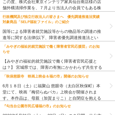
この度、株式会社東京インテリア家具仙台南店様の店
舗外構清掃作業を、７月より当法人の会員でもある株
式会社ゼンシン テラグラッサ（就労継続支援B型）
行政機関及び独立行政法人の皆さまへ 優先調達推進法実績
が実施しております。 （株）東京インテリア家具様の
対象商品「SELP福祉ファイル」のご紹介
「作業はゆっくりでいいから […]
国等による障害者就労施設等からの物品等の調達の推
進等に関する法律(以下、障害者優先調達推進法とい
う)は、平成25年4月1日より施行され、国等は物品等
「みやぎの福祉的就労施設で働く障害者官民応援団」のお知
の調達の際に適用されるものとなりました。 みやぎセ
らせ
ルプ協働受注センターは […]
【みやぎの福祉的就労施設で働く障害者官民応援と
は？】 宮城県では、障害の有無にかかわらず共生する
社会づくりに向け、障害者の経済的自立と社会参加の
「秋保慈眼寺 映画上映会＆福の市」開催のお知らせ
促進が必要であることから、一般就労支援とともに、
障害者就労継続支援事業所で訓 […]
6月１８日（土）に福聚山 慈眼寺（太白区秋保町）本
堂にて、映画『梅切らぬバカ』上映会が開催されま
す。本作品は、母親（加賀まりこ）と自閉症を抱える
息子（塚地武雅）が、社会の中で生きていく日常と、
『勾当台公園市民広場福の市』のお知らせ
そんな親子との触れ合いで変容 […]