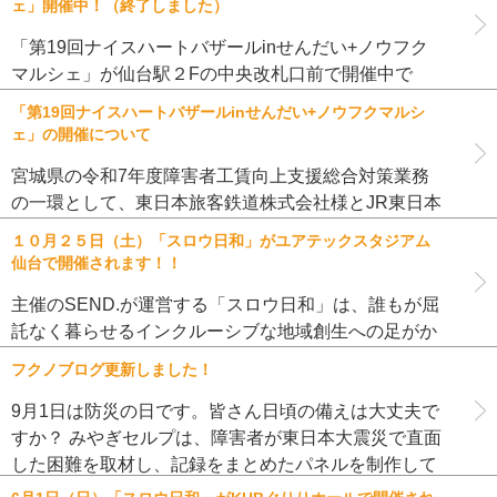
ェ」開催中！（終了しました）
リスマスリースやシュトー […]
「第19回ナイスハートバザールinせんだい+ノウフク
マルシェ」が仙台駅２Fの中央改札口前で開催中で
す！ 今年のナイスハートバザールは10月20日から23
「第19回ナイスハートバザールinせんだい+ノウフクマルシ
日までの4日間の開催です。 県内の障害者就労支援施
ェ」の開催について
設が作ったおいしい […]
宮城県の令和7年度障害者工賃向上支援総合対策業務
の一環として、東日本旅客鉄道株式会社様とJR東日本
東北総合サービス株式会社様のご協力のもと、『第19
１０月２５日（土）「スロウ日和」がユアテックスタジアム
回ナイスハートバザールinせんだい+ノウフクマルシ
仙台で開催されます！！
ェ』を開催いたします。 […]
主催のSEND.が運営する「スロウ日和」は、誰もが屈
託なく暮らせるインクルーシブな地域創生への足がか
りとなるスローコミュニケーションを浸透させること
フクノブログ更新しました！
で、相互理解の推進及び自己実現の後押しを目的とし
た移動マルシェです。障害 […]
9月1日は防災の日です。皆さん日頃の備えは大丈夫で
すか？ みやぎセルプは、障害者が東日本大震災で直面
した困難を取材し、記録をまとめたパネルを制作して
います。 これらは備えの一助になるものと思っていま