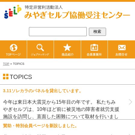
TOPページ
ジョブマッチング
商品紹介
会員事業所紹
TOP
» TOPICS
TOPICS
3.11ソレカラのパネルを貸出しています。
今年は東日本大震災から15年目の年です。 私たちみ
やぎセルプは、10年ほど前に被災地の障害者就労支援
施設を訪問し、直面した困難について取材を行いまし
た。 3.11ソレカラ そして、それらをパネルにまと
賛助・特別会員ページを新設しました。
め、全国各地で展示を […]