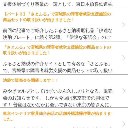
支援体制づくり事業の一環として、東日本旅客鉄道株
式会社様とＪＲ東日本東北総合サービス株式会社様の
【パート２】「さとふる」で宮城県の障害者就労支援施設の
ご協力で、令和５年３月１日（水）〜３月２日（木）
商品セットの取り扱いが始まりました！
の２日間、ＪＲ仙台駅２階ステ […]
前回の記事でご紹介したふるさと納税返礼品「伊達な
晩酌プレート」に続く第2弾、「伊達な茶話会」のご
紹介です。 「宮城の美味しい伊達な時間」をコンセプ
「さとふる」で宮城県の障害者就労支援施設の商品セットの
トに集めたこちらのセットは、美味しい焼き菓子とド
取り扱いが始まりました！
リップコーヒーの組み合わせ […]
ふるさと納税の仲介サイトとして有名な「さとふる」
で、宮城県の障害者就労支援の商品セットの取り扱い
が始まりました！ 納税のお礼として自治体が用意して
池袋で販売会を開催します！！
いる返礼品の人気が高く、たびたびニュースで話題に
なっていますよね。 今回は […]
みやぎセルプとしてはずいぶん久しぶりとなる、販売
会のお知らせです。 しかも今回は東京都での開催で
す！ 普段はなかなかお会いできない東京の皆さんに、
宮城県内の障害者就労支援施設の商品を紹介できる良
東京インテリア家具仙台南店の店舗外構清掃作業が始まりま
いチャンスです！！ 販売用 […]
した。