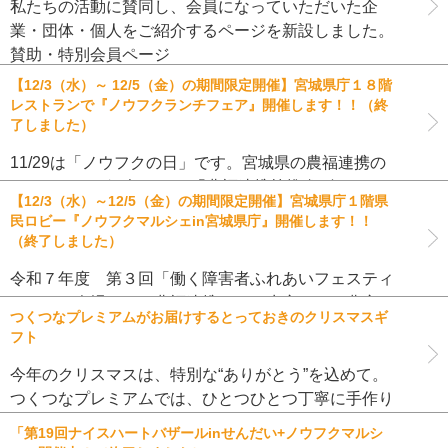
私たちの活動に賛同し、会員になっていただいた企
業・団体・個人をご紹介するページを新設しました。
賛助・特別会員ページ
【12/3（水）～ 12/5（金）の期間限定開催】宮城県庁１８階
レストランで『ノウフクランチフェア』開催します！！（終
了しました）
11/29は「ノウフクの日」です。宮城県の農福連携の
イベントのご紹介です。 「農福連携等推進ビジョン
【12/3（水）～12/5（金）の期間限定開催】宮城県庁１階県
（2024改訂版）」（令和6年6月5日決定）において、
民ロビー『ノウフクマルシェin宮城県庁』開催します！！
11月29日を「ノウフクの日」に制定することとされま
（終了しました）
した。 農林水 […]
令和７年度 第３回「働く障害者ふれあいフェスティ
バル」の会場にて、農福連携により生産された農産
つくつなプレミアムがお届けするとっておきのクリスマスギ
物・加工品の展示販売『ノウフクマルシェin宮城県
フト
庁』を開催いたします。 宮城県内の障害者就労支援施
設で取り組んでいる「農福連携 […]
今年のクリスマスは、特別な“ありがとう”を込めて。
つくつなプレミアムでは、ひとつひとつ丁寧に手作り
されたレザーのイヤリングやピアス、レザーツリー、
「第19回ナイスハートバザールinせんだい+ノウフクマルシ
木製ツリー＆陶器オーナメントといった雑貨から、ク