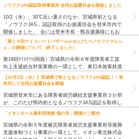
人こねくと ラ・フレーズ（以下：ラ・フレーズ）」で
ノウフクJAS認証取得事業所 合同お披露目会を開催しました
は、地域の農業従事者と連携した取り組みを展開して
おります。この度、サツマイモのキュアリング（熟
10/2（水）、30℃近い暑さのなか、宮城県初となる
成）設備および貯蔵庫設備の導 […]
「ノウフクJAS」認証取得のお披露目会を登米市内で
開催しました。 ⁡ 会には登米市長・熊谷盛廣様にもお
越しいただき、祝辞をいただきました。 他にも関係各
「第１８回ナイスハートバザールinせんだい+ノウフクマルシ
機関の多くの方に […]
ェ」の開催について（終了しました）
第18回ﾅｲｽﾁﾗｼ(両面）宮城県の令和６年度障害者工賃
向上支援総合対策業務の一環として、東日本旅客鉄道
株式会社様とＪＲ東日本東北総合サービス株式会社様
【10月2日（水）】宮城県で初となるノウフクJAS認証！！登
のご協力のもと、『第１８回ナイスハートバザールｉ
米市にて合同お披露目会を開催
ｎせんだい+ノウフク […]
宮城県登米市にある障害者就労継続支援事業所３か所
が、このたび県内初となるノウフクJAS認証を取得し
ました。 株式会社ワンズ しいたけランド 株式会社ド
「イオンモール新利府南館 福の市」開催のご案内
リーム ドリーム農園 特定非営利活動法人わらいの館
四季 Seed co […]
宮城県の令和５年度被災障害者就労支援事業所等復興
支援体制づくり事業の一環として、イオン東北株式会