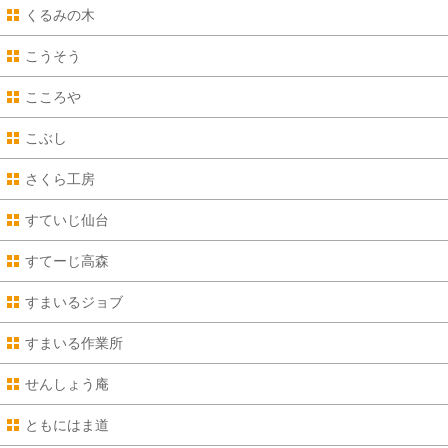
くるみの木
こうそう
こころや
こぶし
さくら工房
すていじ仙台
すてーじ高森
すまいるジョブ
すまいる作業所
せんしょう庵
ともにはま道