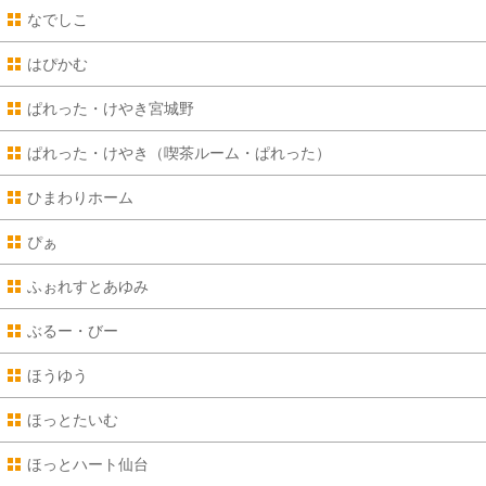
なでしこ
はぴかむ
ぱれった・けやき宮城野
ぱれった・けやき（喫茶ルーム・ぱれった）
ひまわりホーム
ぴぁ
ふぉれすとあゆみ
ぶるー・びー
ほうゆう
ほっとたいむ
ほっとハート仙台