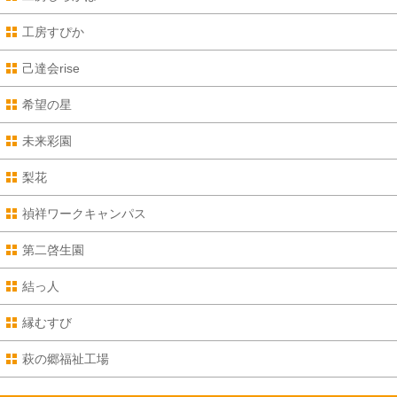
工房すぴか
己達会rise
希望の星
未来彩園
梨花
禎祥ワークキャンパス
第二啓生園
結っ人
縁むすび
萩の郷福祉工場