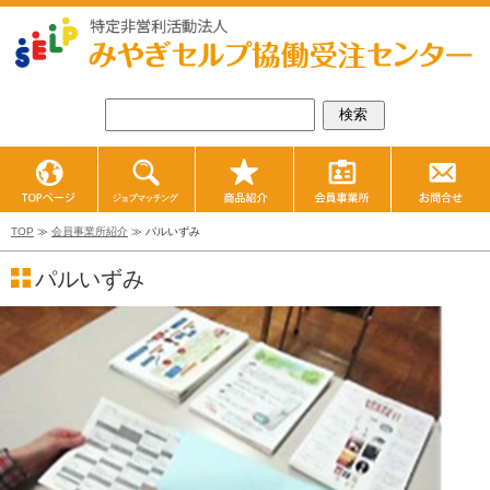
TOPページ
ジョブマッチング
商品紹介
会員事業所紹
TOP
≫
会員事業所紹介
≫ パルいずみ
パルいずみ