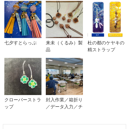
七夕すとらっぷ
来未（くるみ）製
杜の都のケヤキの
品
精ストラップ
クローバーストラ
封入作業／箱折り
ップ
／データ入力／チ
ラシ・ポスター折
り