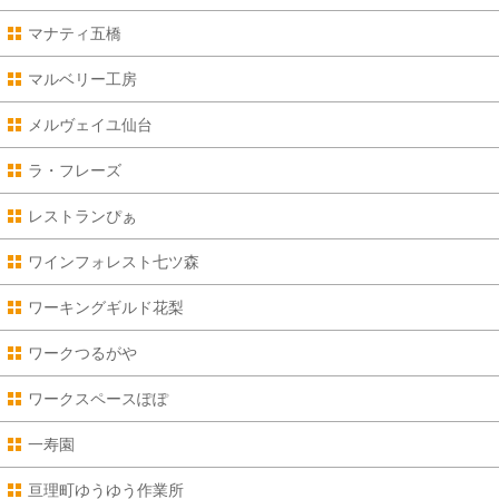
マナティ五橋
マルベリー工房
メルヴェイユ仙台
ラ・フレーズ
レストランぴぁ
ワインフォレスト七ツ森
ワーキングギルド花梨
ワークつるがや
ワークスペースぽぽ
一寿園
亘理町ゆうゆう作業所