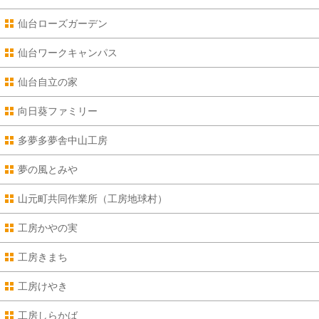
仙台ローズガーデン
仙台ワークキャンパス
仙台自立の家
向日葵ファミリー
多夢多夢舎中山工房
夢の風とみや
山元町共同作業所（工房地球村）
工房かやの実
工房きまち
工房けやき
工房しらかば