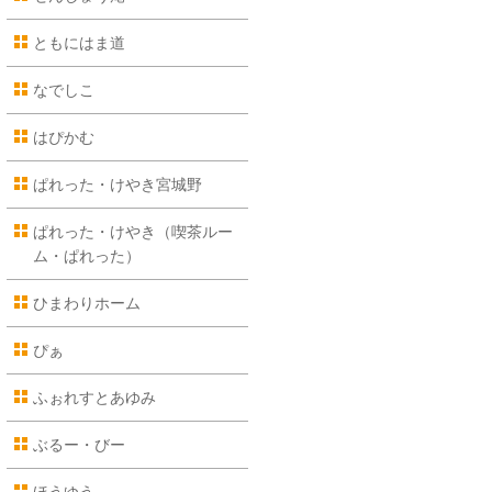
ともにはま道
なでしこ
はぴかむ
ぱれった・けやき宮城野
ぱれった・けやき（喫茶ルー
ム・ぱれった）
ひまわりホーム
ぴぁ
ふぉれすとあゆみ
ぶるー・びー