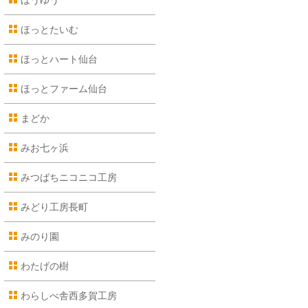
ほうゆう
ほっとたいむ
ほっとハート仙台
ほっとファーム仙台
まどか
みお七ヶ浜
みつばちニコニコ工房
みどり工房長町
みのり園
わたげの樹
わらしべ舎西多賀工房