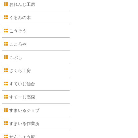
おれんじ工房
くるみの木
こうそう
こころや
こぶし
さくら工房
すていじ仙台
すてーじ高森
すまいるジョブ
すまいる作業所
せんしょう庵