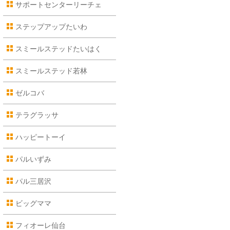
サポートセンターリーチェ
ステップアップたいわ
スミールステッドたいはく
スミールステッド若林
ゼルコバ
テラグラッサ
ハッピートーイ
パルいずみ
パル三居沢
ビッグママ
フィオーレ仙台