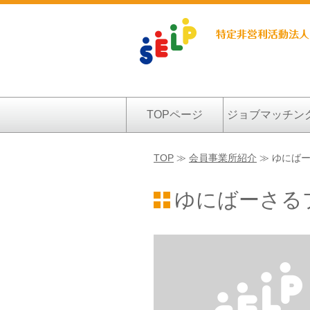
TOPページ
ジョブマッチン
TOP
≫
会員事業所紹介
≫ ゆにば
ゆにばーさる