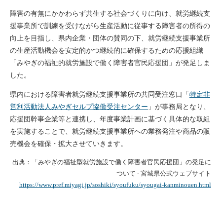
障害の有無にかかわらず共生する社会づくりに向け、就労継続支
援事業所で訓練を受けながら生産活動に従事する障害者の所得の
向上を目指し、県内企業・団体の賛同の下、就労継続支援事業所
の生産活動機会を安定的かつ継続的に確保するための応援組織
「みやぎの福祉的就労施設で働く障害者官民応援団」が発足しま
した。
県内における障害者就労継続支援事業所の共同受注窓口「
特定非
営利活動法人みやぎセルプ協働受注センター
」が事務局となり、
応援団幹事企業等と連携し、年度事業計画に基づく具体的な取組
を実施することで、就労継続支援事業所への業務発注や商品の販
売機会を確保・拡大させていきます。
出典：「みやぎの福祉型就労施設で働く障害者官民応援団」の発足に
ついて - 宮城県公式ウェブサイト
https://www.pref.miyagi.jp/soshiki/syoufuku/syougai-kanminouen.html