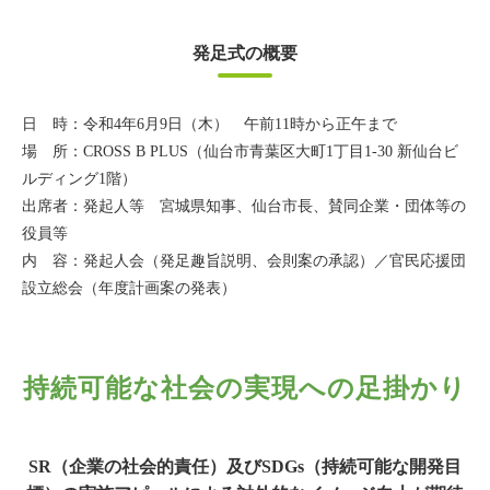
発足式の概要
日 時：令和4年6月9日（木） 午前11時から正午まで
場 所：CROSS B PLUS（仙台市青葉区大町1丁目1-30 新仙台ビ
ルディング1階）
出席者：発起人等 宮城県知事、仙台市長、賛同企業・団体等の
役員等
内 容：発起人会（発足趣旨説明、会則案の承認）／官民応援団
設立総会（年度計画案の発表）
持続可能な社会の実現への足掛かり
SR（企業の社会的責任）及びSDGs（持続可能な開発目